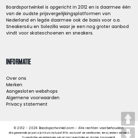
Boardsportwinkel is opgericht in 2012 en is daarmee één
van de oudste prijsvergelijkingsplatformen van
Nederland en legde daarmee ook de basis voor o.a.
Sneakers4u
en
Solezilla
waar je een nog groter aanbod
vindt voor skateschoenen en sneakers.
INFORMATIE
Over ons
Merken
Aangesloten webshops
Algemene voorwaarden
Privacy statement
© 2012 -
2026
Boadsportwinkel.com - Alle rechten voorbehouden.
Alle genoemde prijzen zijn in Euro inclusief BTW, exclusief verzendkosten, tenzij anders vermeld.
Tussentijdse veranderingen van prijzen, levertijden en -kosten zijn mogelijk.