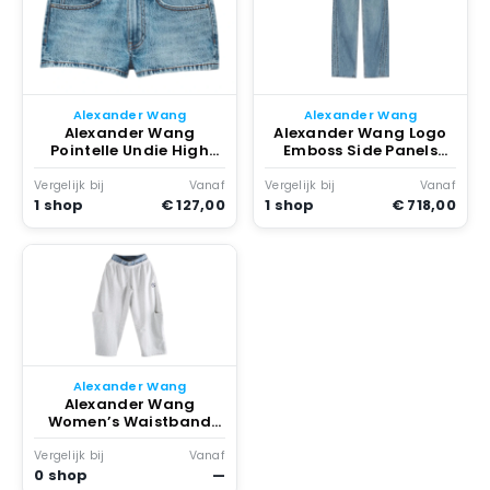
Alexander Wang
Alexander Wang
Alexander Wang
Alexander Wang Logo
Pointelle Undie High
Emboss Side Panels
Rise Mini Shorts Vintage
Balloon Jogger Vintage
Light Indigo
Light Indigo
Vergelijk bij
Vanaf
Vergelijk bij
Vanaf
1 shop
€ 127,00
1 shop
€ 718,00
Alexander Wang
Alexander Wang
Women’s Waistband
Pre-Styled Slashed
Sweatpant /Vintage
Vergelijk bij
Vanaf
Light Indigo Grijs
0 shop
—