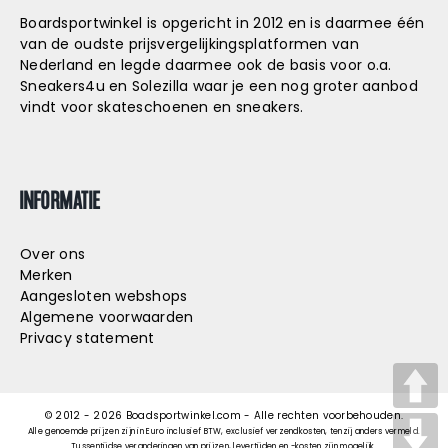
Boardsportwinkel is opgericht in 2012 en is daarmee één
van de oudste prijsvergelijkingsplatformen van
Nederland en legde daarmee ook de basis voor o.a.
Sneakers4u
en
Solezilla
waar je een nog groter aanbod
vindt voor skateschoenen en sneakers.
INFORMATIE
Over ons
Merken
Aangesloten webshops
Algemene voorwaarden
Privacy statement
© 2012 -
2026
Boadsportwinkel.com - Alle rechten voorbehouden.
Alle genoemde prijzen zijn in Euro inclusief BTW, exclusief verzendkosten, tenzij anders vermeld.
Tussentijdse veranderingen van prijzen, levertijden en -kosten zijn mogelijk.