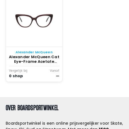
Alexander McQueen
Alexander McQueen Cat
Eye-Frame Acetate
Optical Frames Violet
Violet Transparent
Vergelijk bij
Vanaf
(am0253o-30008688-
0 shop
—
003)
OVER BOARDSPORTWINKEL
Boardsportwinkel is een online prijsvergelijker voor Skate,