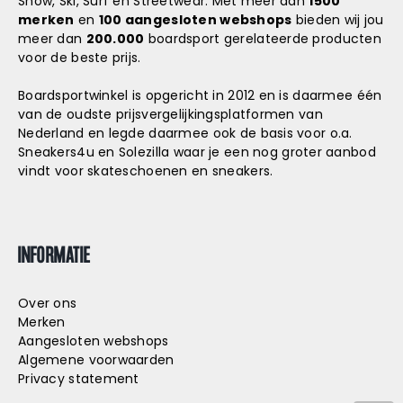
Snow, Ski, Surf en Streetwear. Met meer dan
1500
merken
en
100 aangesloten webshops
bieden wij jou
meer dan
200.000
boardsport gerelateerde producten
voor de beste prijs.
Boardsportwinkel is opgericht in 2012 en is daarmee één
van de oudste prijsvergelijkingsplatformen van
Nederland en legde daarmee ook de basis voor o.a.
Sneakers4u
en
Solezilla
waar je een nog groter aanbod
vindt voor skateschoenen en sneakers.
INFORMATIE
Over ons
Merken
Aangesloten webshops
Algemene voorwaarden
Privacy statement