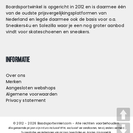
Boardsportwinkel is opgericht in 2012 en is daarmee één
van de oudste prijsvergelijkingsplatformen van
Nederland en legde daarmee ook de basis voor o.a.
Sneakers4u
en
Solezilla
waar je een nog groter aanbod
vindt voor skateschoenen en sneakers.
INFORMATIE
Over ons
Merken
Aangesloten webshops
Algemene voorwaarden
Privacy statement
© 2012 -
2026
Boadsportwinkel.com - Alle rechten voorbehouden.
Alle genoemde prijzen zijn in Euro inclusief BTW, exclusief verzendkosten, tenzij anders vermeld.
Tussentijdse veranderingen van prijzen, levertijden en -kosten zijn mogelijk.