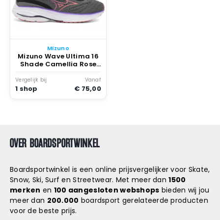
Mizuno
Mizuno Wave Ultima 16
Shade Camellia Rose
Violin Quiet
Shade/camellia
Vergelijk bij
Vanaf
Rose/violin
1 shop
€ 75,00
OVER BOARDSPORTWINKEL
Boardsportwinkel is een online prijsvergelijker voor Skate,
Snow, Ski, Surf en Streetwear. Met meer dan
1500
merken
en
100 aangesloten webshops
bieden wij jou
meer dan
200.000
boardsport gerelateerde producten
voor de beste prijs.