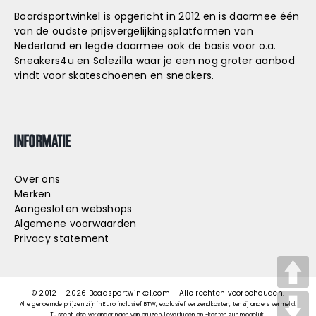
Boardsportwinkel is opgericht in 2012 en is daarmee één
van de oudste prijsvergelijkingsplatformen van
Nederland en legde daarmee ook de basis voor o.a.
Sneakers4u
en
Solezilla
waar je een nog groter aanbod
vindt voor skateschoenen en sneakers.
INFORMATIE
Over ons
Merken
Aangesloten webshops
Algemene voorwaarden
Privacy statement
© 2012 -
2026
Boadsportwinkel.com - Alle rechten voorbehouden.
Alle genoemde prijzen zijn in Euro inclusief BTW, exclusief verzendkosten, tenzij anders vermeld.
Tussentijdse veranderingen van prijzen, levertijden en -kosten zijn mogelijk.