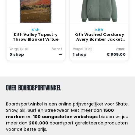
Kith
Kith
Kith Valley Tapestry
Kith Washed Corduroy
Throw Blanket Virtue
Avery Bomber Jacket
Virtue
Vergelijk bij
Vanaf
Vergelijk bij
Vanaf
0 shop
—
1 shop
€ 809,00
OVER BOARDSPORTWINKEL
Boardsportwinkel is een online prijsvergelijker voor Skate,
Snow, Ski, Surf en Streetwear. Met meer dan
1500
merken
en
100 aangesloten webshops
bieden wij jou
meer dan
200.000
boardsport gerelateerde producten
voor de beste prijs.