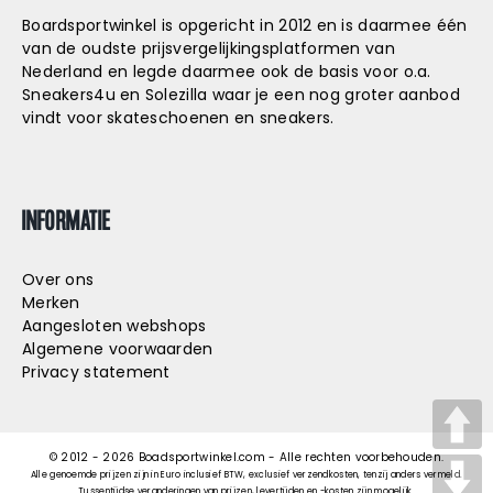
Boardsportwinkel is opgericht in 2012 en is daarmee één
van de oudste prijsvergelijkingsplatformen van
Nederland en legde daarmee ook de basis voor o.a.
Sneakers4u
en
Solezilla
waar je een nog groter aanbod
vindt voor skateschoenen en sneakers.
INFORMATIE
Over ons
Merken
Aangesloten webshops
Algemene voorwaarden
Privacy statement
© 2012 -
2026
Boadsportwinkel.com - Alle rechten voorbehouden.
Alle genoemde prijzen zijn in Euro inclusief BTW, exclusief verzendkosten, tenzij anders vermeld.
Tussentijdse veranderingen van prijzen, levertijden en -kosten zijn mogelijk.