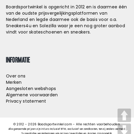
Boardsportwinkel is opgericht in 2012 en is daarmee één
van de oudste prijsvergelijkingsplatformen van
Nederland en legde daarmee ook de basis voor o.a.
Sneakers4u
en
Solezilla
waar je een nog groter aanbod
vindt voor skateschoenen en sneakers.
INFORMATIE
Over ons
Merken
Aangesloten webshops
Algemene voorwaarden
Privacy statement
© 2012 -
2026
Boadsportwinkel.com - Alle rechten voorbehouden.
Alle genoemde prijzen zijn in Euro inclusief BTW, exclusief verzendkosten, tenzij anders vermeld.
Tussentijdse veranderingen van prijzen, levertijden en -kosten zijn mogelijk.