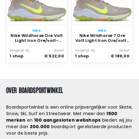
Nike
Nike
Nike Wildhorse Ore Volt
Nike Wildhorse 7 Ore
Light Iron Ore/volt-
Volt Light Iron Ore/volt-
cobblestone-kumquat
cobblestone-kumquat
Vergelijk bij
Vanaf
Vergelijk bij
Vanaf
1 shop
€ 522,00
1 shop
€ 189,00
OVER BOARDSPORTWINKEL
Boardsportwinkel is een online prijsvergelijker voor Skate,
Snow, Ski, Surf en Streetwear. Met meer dan
1500
merken
en
100 aangesloten webshops
bieden wij jou
meer dan
200.000
boardsport gerelateerde producten
voor de beste prijs.