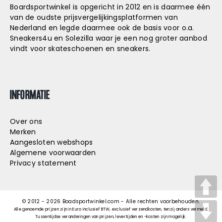
Boardsportwinkel is opgericht in 2012 en is daarmee één
van de oudste prijsvergelijkingsplatformen van
Nederland en legde daarmee ook de basis voor o.a.
Sneakers4u
en
Solezilla
waar je een nog groter aanbod
vindt voor skateschoenen en sneakers.
INFORMATIE
Over ons
Merken
Aangesloten webshops
Algemene voorwaarden
Privacy statement
© 2012 -
2026
Boadsportwinkel.com - Alle rechten voorbehouden.
Alle genoemde prijzen zijn in Euro inclusief BTW, exclusief verzendkosten, tenzij anders vermeld.
Tussentijdse veranderingen van prijzen, levertijden en -kosten zijn mogelijk.