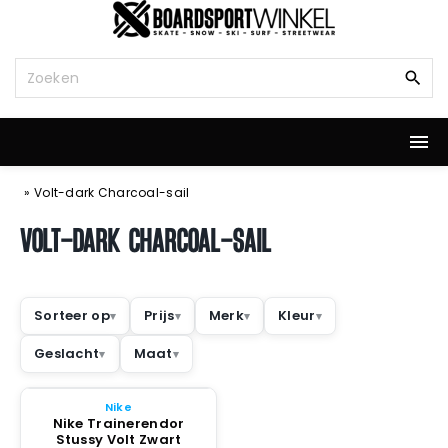
G
a
n
Z
a
o
a
e
r
k
d
n
e
a
i
a
»
Volt-dark Charcoal-sail
n
r
h
:
VOLT-DARK CHARCOAL-SAIL
o
u
d
Sorteer op
Prijs
Merk
Kleur
Geslacht
Maat
Nike
Nike Trainerendor
Stussy Volt Zwart