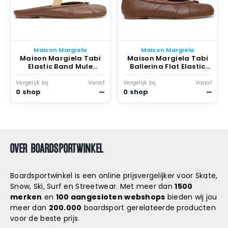
Maison Margiela
Maison Margiela
Maison Margiela Tabi
Maison Margiela Tabi
Elastic Band Mule
Ballerina Flat Elastic
Coffee Nude Warm
Band Coffee Nude
Coffee/nude
Warm Coffee/nude
Vergelijk bij
Vanaf
Vergelijk bij
Vanaf
0 shop
—
0 shop
—
OVER BOARDSPORTWINKEL
Boardsportwinkel is een online prijsvergelijker voor Skate,
Snow, Ski, Surf en Streetwear. Met meer dan
1500
merken
en
100 aangesloten webshops
bieden wij jou
meer dan
200.000
boardsport gerelateerde producten
voor de beste prijs.