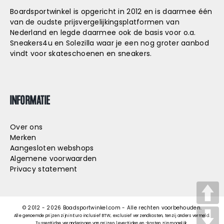
Boardsportwinkel is opgericht in 2012 en is daarmee één
van de oudste prijsvergelijkingsplatformen van
Nederland en legde daarmee ook de basis voor o.a.
Sneakers4u
en
Solezilla
waar je een nog groter aanbod
vindt voor skateschoenen en sneakers.
INFORMATIE
Over ons
Merken
Aangesloten webshops
Algemene voorwaarden
Privacy statement
© 2012 -
2026
Boadsportwinkel.com - Alle rechten voorbehouden.
Alle genoemde prijzen zijn in Euro inclusief BTW, exclusief verzendkosten, tenzij anders vermeld.
Tussentijdse veranderingen van prijzen, levertijden en -kosten zijn mogelijk.