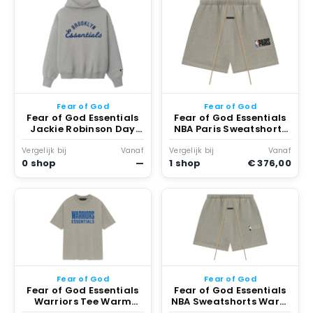
Fear of God
Fear of God
Fear of God Essentials
Fear of God Essentials
Jackie Robinson Day
NBA Paris Sweatshorts
Merch Hoodie Warm
Warm Heather
Heather
Vergelijk bij
Vanaf
Vergelijk bij
Vanaf
0 shop
—
1 shop
€ 376,00
Fear of God
Fear of God
Fear of God Essentials
Fear of God Essentials
Warriors Tee Warm
NBA Sweatshorts Warm
Heather
Heather