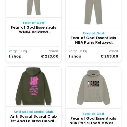
Fear of God
Fear of God Essentials
WNBA Relaxed
Fear of God
Sweatpants Warm
Fear of God Essentials
Heather
NBA Paris Relaxed
Sweatpants Warm
Heather
Vergelijk bij
Vanaf
Vergelijk bij
Vanaf
1 shop
€ 223,00
1 shop
€ 253,00
Anti Social Social Club
Fear of God
Anti Social Social Club
Fear of God Essentials
1st And La Brea Hoodie
NBA Paris Hoodie Warm
Army Warm Heather