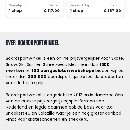
Heather
Vergelijk bij
Vanaf
Vergelijk bij
Vanaf
1 shop
€ 117,00
1 shop
€ 157,00
OVER BOARDSPORTWINKEL
Boardsportwinkel is een online prijsvergelijker voor Skate,
Snow, Ski, Surf en Streetwear. Met meer dan
1500
merken
en
100 aangesloten webshops
bieden wij jou
meer dan
200.000
boardsport gerelateerde producten
voor de beste prijs.
Boardsportwinkel is opgericht in 2012 en is daarmee één
van de oudste prijsvergelijkingsplatformen van
Nederland en legde daarmee ook de basis voor o.a.
Sneakers4u
en
Solezilla
waar je een nog groter aanbod
vindt voor skateschoenen en sneakers.