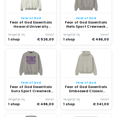
Fear of God
Fear of God
Fear of God Essentials
Fear of God Essentials
Howard University
Nets Sport Crewneck
Sport Hoodie Warm
Warm Heather
Heather
Vergelijk bij
Vanaf
Vergelijk bij
Vanaf
1 shop
€ 526,00
1 shop
€ 486,00
Fear of God
Fear of God
Fear of God Essentials
Fear of God Essentials
Suns Sport Crewneck
Embossed Classic
Warm Heather
Fleece Hoodie Warm
Heather
Vergelijk bij
Vanaf
Vergelijk bij
Vanaf
1 shop
€ 486,00
1 shop
€ 341,00