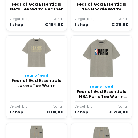
Fear of God Essentials
Fear of God Essentials
Nets Tee Warm Heather
NBA Hoodie Warm
Heather Zwart
Vergelijk bij
Vanaf
Vergelijk bij
Vanaf
1 shop
€ 184,00
1 shop
€ 211,00
Fear of God
Fear of God Essentials
Lakers Tee Warm
Fear of God
Heather
Fear of God Essentials
NBA Paris Tee Warm
Heather
Vergelijk bij
Vanaf
Vergelijk bij
Vanaf
1 shop
€ 118,00
1 shop
€ 263,00