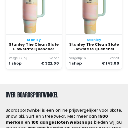
Stanley
Stanley
Stanley The Clean Slate
Stanley The Clean Slate
Flowstate Quencher
Flowstate Quencher
30oz Tumbler Warm
40oz Tumbler Warm
Serene Brushstroke
Serene Brushstroke
Vergelijk bij
Vanaf
Vergelijk bij
Vanaf
1 shop
€ 322,00
1 shop
€ 143,00
OVER BOARDSPORTWINKEL
Boardsportwinkel is een online prijsvergelijker voor Skate,
Snow, Ski, Surf en Streetwear. Met meer dan
1500
merken
en
100 aangesloten webshops
bieden wij jou