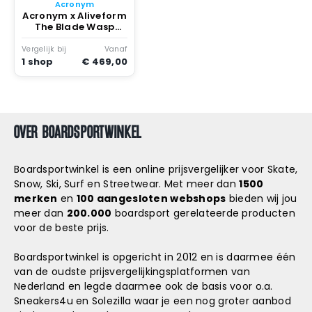
Snowboard
Acronym
accessoires
Acronym x Aliveform
The Blade Wasp
Tech
Vergelijk bij
Vanaf
1 shop
€ 469,00
OVER BOARDSPORTWINKEL
Boardsportwinkel is een online prijsvergelijker voor Skate,
Snow, Ski, Surf en Streetwear. Met meer dan
1500
merken
en
100 aangesloten webshops
bieden wij jou
meer dan
200.000
boardsport gerelateerde producten
voor de beste prijs.
Boardsportwinkel is opgericht in 2012 en is daarmee één
van de oudste prijsvergelijkingsplatformen van
Nederland en legde daarmee ook de basis voor o.a.
Sneakers4u
en
Solezilla
waar je een nog groter aanbod