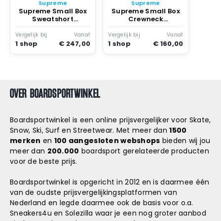
Snowboard
Supreme
Supreme
accessoires
Supreme Small Box
Supreme Small Box
Crewneck
Sweatshort
Watercolor Floral
Watercolor Floral
Vergelijk bij
Vanaf
Vergelijk bij
Vanaf
1 shop
€ 247,00
1 shop
€ 160,00
OVER BOARDSPORTWINKEL
Boardsportwinkel is een online prijsvergelijker voor Skate,
Snow, Ski, Surf en Streetwear. Met meer dan
1500
merken
en
100 aangesloten webshops
bieden wij jou
meer dan
200.000
boardsport gerelateerde producten
voor de beste prijs.
Boardsportwinkel is opgericht in 2012 en is daarmee één
van de oudste prijsvergelijkingsplatformen van
Nederland en legde daarmee ook de basis voor o.a.
Sneakers4u
en
Solezilla
waar je een nog groter aanbod