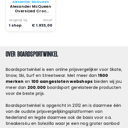
Snowboard
Alexander McQueen
accessoires
Alexander McQueen
Oversized Croc
Whitecroc
Vergelijk bij
Vanaf
1 shop
€ 1.833,00
OVER BOARDSPORTWINKEL
Boardsportwinkel is een online prijsvergelijker voor Skate,
Snow, Ski, Surf en Streetwear. Met meer dan
1500
merken
en
100 aangesloten webshops
bieden wij jou
meer dan
200.000
boardsport gerelateerde producten
voor de beste prijs.
Boardsportwinkel is opgericht in 2012 en is daarmee één
van de oudste prijsvergelijkingsplatformen van
Nederland en legde daarmee ook de basis voor o.a.
Sneakers4u
en
Solezilla
waar je een nog groter aanbod