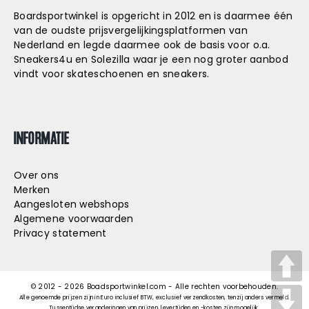
Boardsportwinkel is opgericht in 2012 en is daarmee één
van de oudste prijsvergelijkingsplatformen van
Nederland en legde daarmee ook de basis voor o.a.
Sneakers4u
en
Solezilla
waar je een nog groter aanbod
vindt voor skateschoenen en sneakers.
INFORMATIE
Over ons
Merken
Aangesloten webshops
Algemene voorwaarden
Privacy statement
© 2012 -
2026
Boadsportwinkel.com - Alle rechten voorbehouden.
Alle genoemde prijzen zijn in Euro inclusief BTW, exclusief verzendkosten, tenzij anders vermeld.
Tussentijdse veranderingen van prijzen, levertijden en -kosten zijn mogelijk.