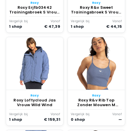
Roxy
Roxy
Roxy Erjfb03442
Roxy R&v Sweet
Trainingsbroek S Vrouw
Trainingsbroek S Vrouw
Wild Wind
Wild Wind
Vergelijk bij
Vanaf
Vergelijk bij
Vanaf
1 shop
€ 47,39
1 shop
€ 44,15
Roxy
Roxy
Roxy Loftycloud Jas
Roxy R&v Rib Top
Vrouw Wild Wind
Zonder Mouwen M
Vrouw Wild Wind
Vergelijk bij
Vanaf
Vergelijk bij
Vanaf
1 shop
€ 159,31
0 shop
—