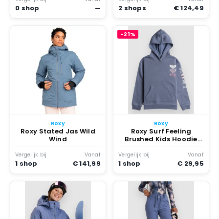
0 shop
—
2 shops
€ 124,49
-21%
Roxy
Roxy
Roxy Stated Jas Wild
Roxy Surf Feeling
Wind
Brushed Kids Hoodie
Wild Wind
Vergelijk bij
Vanaf
Vergelijk bij
Vanaf
1 shop
€ 141,99
1 shop
€ 29,95