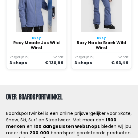
Roxy
Roxy
Roxy Meade Jas Wild
Roxy Nadia Broek Wild
Wind
Wind
Vergelijk bij
Vanaf
Vergelijk bij
Vanaf
3 shops
€ 130,99
3 shops
€ 93,49
OVER BOARDSPORTWINKEL
Boardsportwinkel is een online prijsvergelijker voor Skate,
Snow, Ski, Surf en Streetwear. Met meer dan
1500
merken
en
100 aangesloten webshops
bieden wij jou
meer dan
200.000
boardsport gerelateerde producten