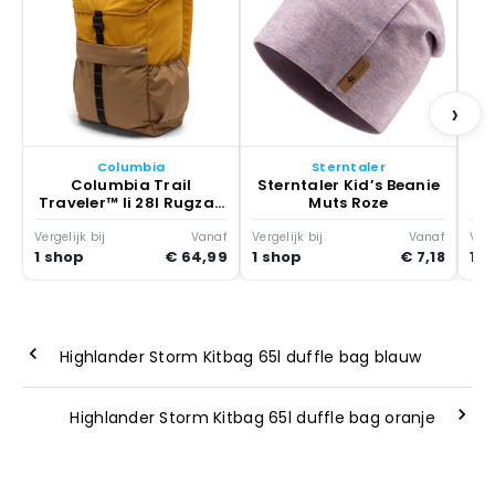
Ca
E
›
Columbia
Sterntaler
Columbia Trail
Sterntaler Kid’s Beanie
Traveler™ Ii 28l Rugzak
Muts Roze
Squash Corduroy /
Delta
Vergelijk bij
Vanaf
Vergelijk bij
Vanaf
Verg
1 shop
€ 64,99
1 shop
€ 7,18
1 s
Highlander Storm Kitbag 65l duffle bag blauw
Highlander Storm Kitbag 65l duffle bag oranje