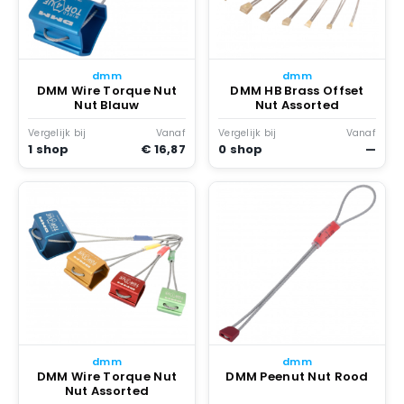
dmm
dmm
DMM Wire Torque Nut
DMM HB Brass Offset
Nut Blauw
Nut Assorted
Vergelijk bij
Vanaf
Vergelijk bij
Vanaf
1 shop
€ 16,87
0 shop
—
dmm
dmm
DMM Wire Torque Nut
DMM Peenut Nut Rood
Nut Assorted