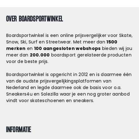
E
R
OVER BOARDSPORTWINKEL
I
C
Boardsportwinkel is een online prijsvergelijker voor Skate,
Snow, Ski, Surf en Streetwear. Met meer dan
1500
H
merken
en
100 aangesloten webshops
bieden wij jou
meer dan
200.000
boardsport gerelateerde producten
T
voor de beste prijs.
E
Boardsportwinkel is opgericht in 2012 en is daarmee één
N
van de oudste prijsvergelijkingsplatformen van
Nederland en legde daarmee ook de basis voor o.a.
P
Sneakers4u
en
Solezilla
waar je een nog groter aanbod
vindt voor skateschoenen en sneakers.
A
G
INFORMATIE
I