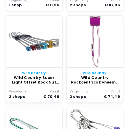
1 shop
€ 11,96
2 shops
€ 87,96
Wild Country
Wild Country
Wild Country Super
Wild Country
Light Offset Rock Nut
Rockcentrics Dyneema
Various Colours
Nut Multicolor
Vergelijk bij
Vanaf
Vergelijk bij
Vanaf
2 shops
€ 70,49
2 shops
€ 74,49