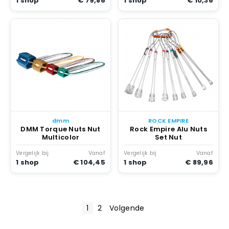
1 shop
€ 79,86
1 shop
€ 10,36
dmm
ROCK EMPIRE
DMM Torque Nuts Nut
Rock Empire Alu Nuts
Multicolor
Set Nut
Vergelijk bij
Vanaf
Vergelijk bij
Vanaf
1 shop
€ 104,45
1 shop
€ 89,96
B
1
2
Volgende