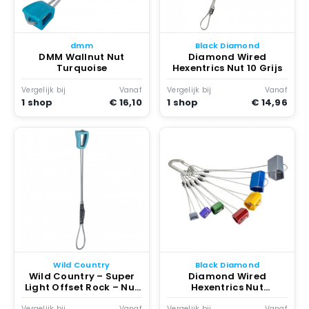
dmm
Black Diamond
DMM Wallnut Nut
Diamond Wired
Turquoise
Hexentrics Nut 10 Grijs
Vergelijk bij
Vanaf
Vergelijk bij
Vanaf
1 shop
€ 16,10
1 shop
€ 14,96
Wild Country
Black Diamond
Wild Country – Super
Diamond Wired
Light Offset Rock – Nut
Hexentrics Nut
Turquoise
Multicolor
Vergelijk bij
Vanaf
Vergelijk bij
Vanaf