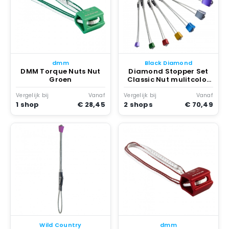
dmm
Black Diamond
DMM Torque Nuts Nut
Diamond Stopper Set
Groen
Classic Nut mulitcolor
Multicolor
Vergelijk bij
Vanaf
Vergelijk bij
Vanaf
1 shop
€ 28,45
2 shops
€ 70,49
Wild Country
dmm