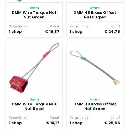
dmm
dmm
DMM Wire Torque Nut
DMM HB Brass Offset
Nut Groen
Nut Purper
Vergelijk bij
Vanaf
Vergelijk bij
Vanaf
1 shop
€ 16,87
1 shop
€ 24,76
dmm
dmm
DMM Wire Torque Nut
DMM HB Brass Offset
Nut Rood
Nut Groen
Vergelijk bij
Vanaf
Vergelijk bij
Vanaf
1 shop
€ 18,17
1 shop
€ 25,56