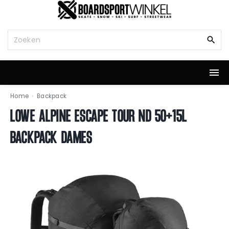
G
a
n
Z
a
o
a
e
r
k
d
n
e
a
i
a
Home
›
Backpack
n
r
LOWE ALPINE ESCAPE TOUR ND 50+15L
h
:
o
BACKPACK DAMES
u
d