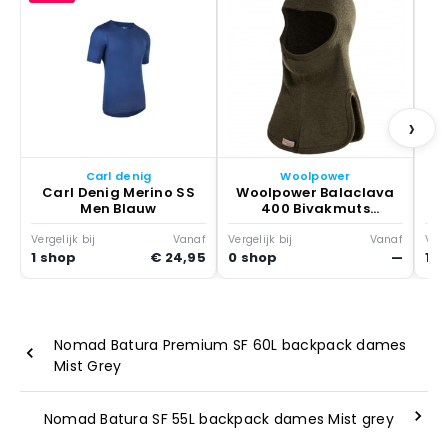
Mi
13
›
Carl denig
Woolpower
Carl Denig Merino SS
Woolpower Balaclava
Men Blauw
400 Bivakmuts
Olijfgroen
Vergelijk bij
Vanaf
Vergelijk bij
Vanaf
Verg
1 shop
€ 24,95
0 shop
—
1 s
Nomad Batura Premium SF 60L backpack dames
Mist Grey
Nomad Batura SF 55L backpack dames Mist grey