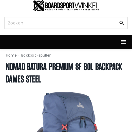
G
a
n
Z
a
o
a
e
r
k
d
n
e
a
i
a
Home
›
Backpackspullen
n
r
NOMAD BATURA PREMIUM SF 60L BACKPACK
h
:
o
DAMES STEEL
u
d