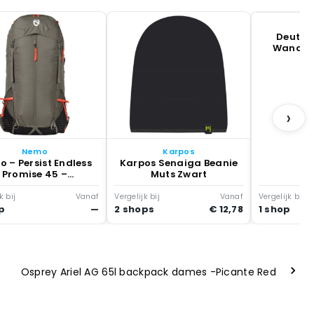
D
Deuter 
Wandelr
›
Nemo
Karpos
 – Persist Endless
Karpos Senaiga Beanie
Promise 45 –
Muts Zwart
ndelrugzak Grijs
k bij
Vanaf
Vergelijk bij
Vanaf
Vergelijk bij
p
—
2 shops
€ 12,78
1 shop
Osprey Ariel AG 65l backpack dames -Picante Red