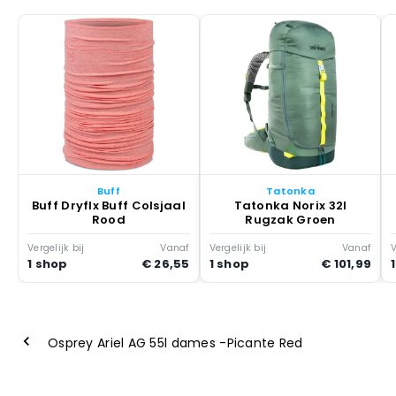
Buff
Tatonka
Buff Dryflx Buff Colsjaal
Tatonka Norix 32l
Rood
Rugzak Groen
Vergelijk bij
Vanaf
Vergelijk bij
Vanaf
V
1 shop
€ 26,55
1 shop
€ 101,99
Osprey Ariel AG 55l dames -Picante Red