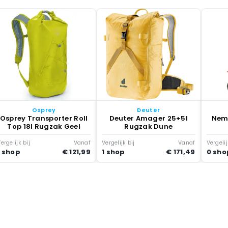
Osprey
Deuter
Osprey Transporter Roll
Deuter Amager 25+5l
Nemo
Top 18l Rugzak Geel
Rugzak Dune
Wa
ergelijk bij
Vanaf
Vergelijk bij
Vanaf
Vergelij
1 shop
€ 121,99
1 shop
€ 171,49
0 sho