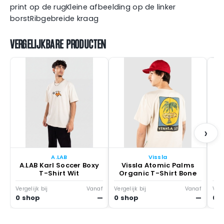
print op de rugKleine afbeelding op de linker
borstRibgebreide kraag
VERGELIJKBARE PRODUCTEN
Ir
›
A.LAB
Vissla
A.LAB Karl Soccer Boxy
Vissla Atomic Palms
T-Shirt Wit
Organic T-Shirt Bone
Vergelijk bij
Vanaf
Vergelijk bij
Vanaf
Verg
0 shop
—
0 shop
—
0 