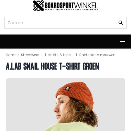
G
a
n
Z
a
o
a
e
r
k
d
n
e
a
i
a
Home
›
Streetwear
›
T-shirts & tops
›
T-Shirts korte mouwen
n
r
A.LAB SNAIL HOUSE T-SHIRT GROEN
h
:
o
u
d