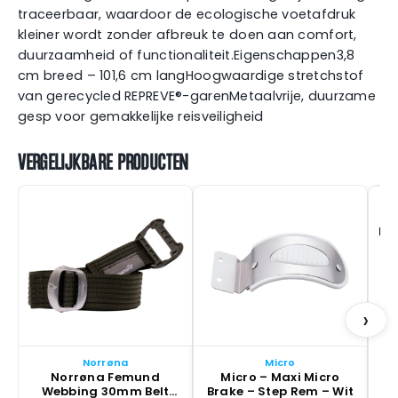
traceerbaar, waardoor de ecologische voetafdruk
kleiner wordt zonder afbreuk te doen aan comfort,
duurzaamheid of functionaliteit.Eigenschappen3,8
cm breed – 101,6 cm langHoogwaardige stretchstof
van gerecycled REPREVE®-garenMetaalvrije, duurzame
gesp voor gemakkelijke reisveiligheid
VERGELIJKBARE PRODUCTEN
Po
Br
›
Norrøna
Micro
Norrøna Femund
Micro – Maxi Micro
Webbing 30mm Belt
Brake – Step Rem – Wit