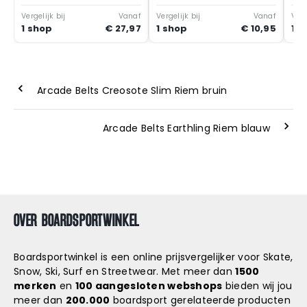
Riem Zwart
Vergelijk bij
Vanaf
Vergelijk bij
Vanaf
Verg
1 shop
€ 27,97
1 shop
€ 10,95
1 s
Arcade Belts Creosote Slim Riem bruin
Arcade Belts Earthling Riem blauw
OVER BOARDSPORTWINKEL
Boardsportwinkel is een online prijsvergelijker voor Skate,
Snow, Ski, Surf en Streetwear. Met meer dan
1500
merken
en
100 aangesloten webshops
bieden wij jou
meer dan
200.000
boardsport gerelateerde producten