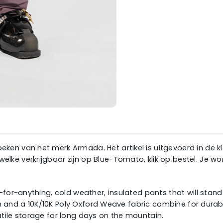
en van het merk Armada. Het artikel is uitgevoerd in de kl
lke verkrijgbaar zijn op Blue-Tomato, klik op bestel. Je 
p-for-anything, cold weather, insulated pants that will sta
tion and a 10K/10K Poly Oxford Weave fabric combine for dur
tile storage for long days on the mountain.