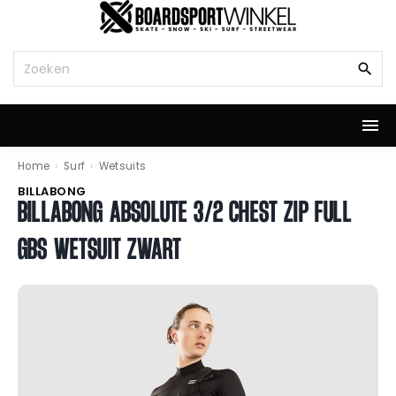
G
a
n
Z
a
o
a
e
r
k
d
n
e
a
i
a
Home
›
Surf
›
Wetsuits
n
r
BILLABONG
h
:
BILLABONG ABSOLUTE 3/2 CHEST ZIP FULL
o
u
GBS WETSUIT ZWART
d