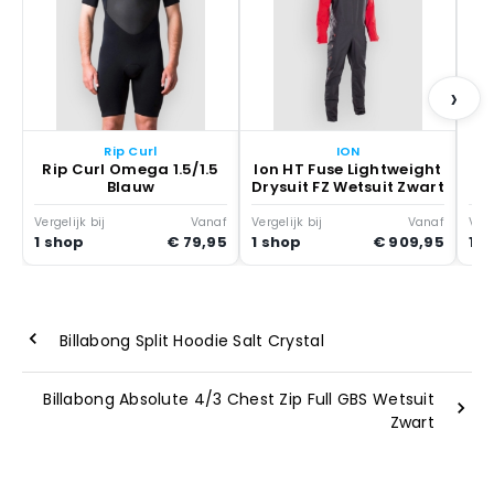
›
Rip Curl
ION
Rip Curl Omega 1.5/1.5
Ion HT Fuse Lightweight
Blauw
Drysuit FZ Wetsuit Zwart
Vergelijk bij
Vanaf
Vergelijk bij
Vanaf
Verg
1 shop
€ 79,95
1 shop
€ 909,95
1 s
Billabong Split Hoodie Salt Crystal
Billabong Absolute 4/3 Chest Zip Full GBS Wetsuit
Zwart