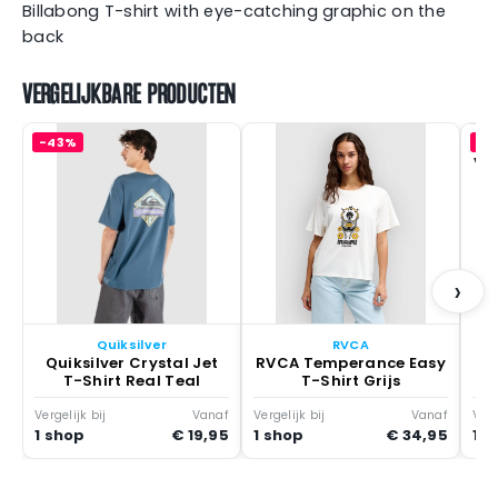
Billabong T-shirt with eye-catching graphic on the
back
VERGELIJKBARE PRODUCTEN
-43%
-4
Vi
›
Quiksilver
RVCA
Quiksilver Crystal Jet
RVCA Temperance Easy
T-Shirt Real Teal
T-Shirt Grijs
Vergelijk bij
Vanaf
Vergelijk bij
Vanaf
Verg
1 shop
€ 19,95
1 shop
€ 34,95
1 s