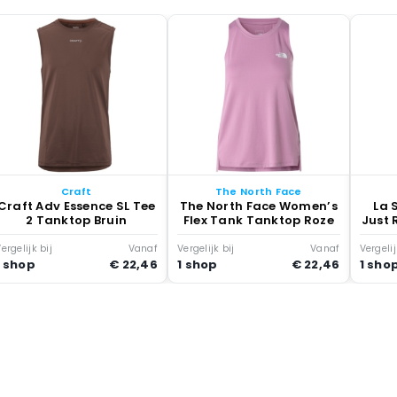
Craft
The North Face
Craft Adv Essence SL Tee
The North Face Women’s
La 
2 Tanktop Bruin
Flex Tank Tanktop Roze
Just 
ergelijk bij
Vanaf
Vergelijk bij
Vanaf
Vergelij
1 shop
€ 22,46
1 shop
€ 22,46
1 sho