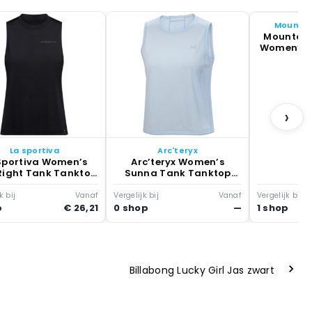
Mountai
Mountain
Women’s 
– Tankt
›
La sportiva
Arc'teryx
Sportiva Women’s
Arc’teryx Women’s
Right Tank Tanktop
Sunna Tank Tanktop
Zwart
Grijs
k bij
Vanaf
Vergelijk bij
Vanaf
Vergelijk bij
p
€ 26,21
0 shop
—
1 shop
Billabong Lucky Girl Jas zwart