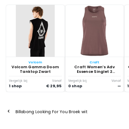
Volcom
Craft
Volcom Gamma Doom
Craft Women’s Adv
Tanktop Zwart
Essence Singlet 2
Tanktop Bruin
Vergelijk bij
Vanaf
Vergelijk bij
Vanaf
V
1 shop
€ 29,95
0 shop
—
Billabong Looking For You Broek wit