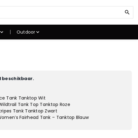
Z
o
e
k
Outdoor
n
a
a
ken
Klimuitrusting
r
kken
Klimschoenen
:
Klimtouwen
Klimgordels
 beschikbaar.
stokken
Karabiner
atten
Klimhelmen
e Tank Tanktop Wit
gstoel
Winterjassen
ildtrail Tank Top Tanktop Roze
ripes Tank Tanktop Zwart
omen’s Fairhead Tank – Tanktop Blauw