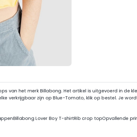
s van het merk Billabong. Het artikel is uitgevoerd in de kl
lke verkrijgbaar zijn op Blue-Tomato, klik op bestel. Je w
appenBillabong Lover Boy T-shirtRib crop topOpvallende pri