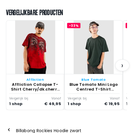
VERGELIJKBARE PRODUCTEN
-33%
-1
B
S
›
Affliction
Blue Tomato
Affliction Collapse T-
Blue Tomato Mini Logo
Shirt Cherry/dk.cherry
Centred T-Shirt
Crystal
Chesapeake Bay
Vergelijk bij
Vanaf
Vergelijk bij
Vanaf
Verg
1 shop
€ 49,95
1 shop
€ 19,95
1 s
Billabong Rockies Hoodie zwart