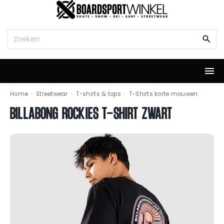
G
a
n
Z
a
o
a
e
r
k
d
n
e
a
i
a
Home
›
Streetwear
›
T-shirts & tops
›
T-Shirts korte mouwen
n
r
BILLABONG ROCKIES T-SHIRT ZWART
h
:
o
u
d