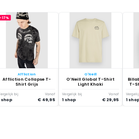
-17%
Affliction
O'Neill
Affliction Collapse T-
O’Neill Global T-Shirt
Bill
Shirt Grijs
Light Khaki
T-S
ergelijk bij
Vanaf
Vergelijk bij
Vanaf
Vergelij
1 shop
€ 49,95
1 shop
€ 29,95
1 sho