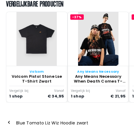
VERGELIJKBARE PRODUCTEN
-37%
Volcom
Any Means Necessary
Volcom Pistol Stone Lse
Any Means Necessary
T-Shirt Zwart
When Death Comes T-
Shirt Zwart
Vergelijk bij
Vanaf
Vergelijk bij
Vanaf
V
1 shop
€ 34,95
1 shop
€ 21,95
Blue Tomato Liz Wiz Hoodie zwart