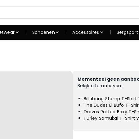
etwear
Schoenen
Accessoires
Bergsport
shirts
Sneakers
Caps
Rugzak
irts
Skate schoenen
Petten
Slaapza
uien
Winterschoene
Mutsen
Tenten
n
verhemden
Zonnebrillen
Koken
Outdoorschoen
Momenteel geen aanbod
ssen
Hoeden
Wandel
en
Bekijk alternatieven:
oeken
Riemen
Slaapm
Slippers
Billabong Stamp T-Shir
rte broeken
Sokken
Campin
Sandalen
The Dudes El Bufo T-Shir
dergoed
Horloges
Dravus Rotted Boxy T-Sh
admode
Hurley Samukai T-Shirt 
ortkleding
kken