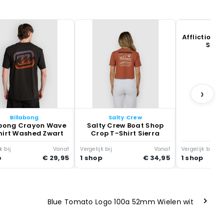
Af
Affliction 
Shi
›
Billabong
Salty Crew
abong Crayon Wave
Salty Crew Boat Shop
hirt Washed Zwart
Crop T-Shirt Sierra
k bij
Vanaf
Vergelijk bij
Vanaf
Vergelijk bij
p
€ 29,95
1 shop
€ 34,95
1 shop
Blue Tomato Logo 100a 52mm Wielen wit