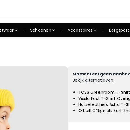
etwear
Schoenen
Accessoires
Bergsport
shirts
Sneakers
Caps
Rugzak
irts
Skate schoenen
Petten
Slaapza
uien
Winterschoene
Mutsen
Tenten
n
verhemden
Zonnebrillen
Koken
Outdoorschoen
Momenteel geen aanbod
ssen
Hoeden
Wandel
en
Bekijk alternatieven:
oeken
Riemen
Slaapm
Slippers
TCSS Greenroom T-Shirt
rte broeken
Sokken
Campin
Sandalen
Vissla Fast T-Shirt Overi
dergoed
Horloges
Horsefeathers Asha T-Sh
admode
O’Neill O’Riginals Surf S
ortkleding
kken