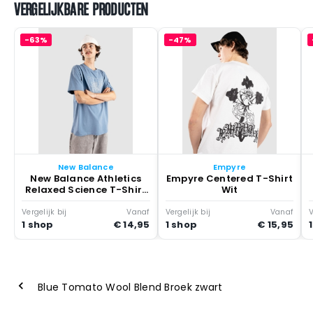
VERGELIJKBARE PRODUCTEN
-63%
-47%
New Balance
Empyre
New Balance Athletics
Empyre Centered T-Shirt
Relaxed Science T-Shirt
Wit
Blauw
Vergelijk bij
Vanaf
Vergelijk bij
Vanaf
V
1 shop
€ 14,95
1 shop
€ 15,95
Blue Tomato Wool Blend Broek zwart