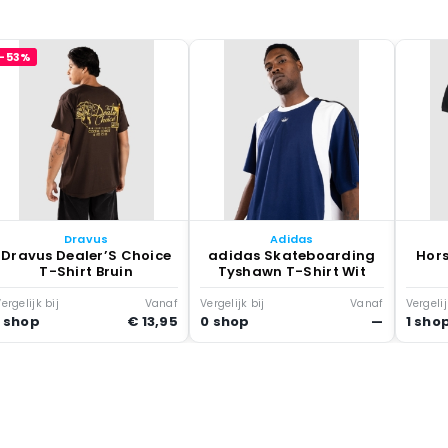
-53%
Dravus
Adidas
Dravus Dealer’S Choice
adidas Skateboarding
Hors
T-Shirt Bruin
Tyshawn T-Shirt Wit
ergelijk bij
Vanaf
Vergelijk bij
Vanaf
Vergelij
1 shop
€ 13,95
0 shop
—
1 sho