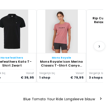
R
Rip Curl 
Relaxed
›
Horsefeathers
Mons Royale
efeathers Kato T-
Mons Royale Icon Merino
Shirt Zwart
Classic T-Shirt Canyon
Rose
k bij
Vanaf
Vergelijk bij
Vanaf
Vergelijk bij
p
€ 39,95
1 shop
€ 79,95
3 shops
Blue Tomato Your Ride Longsleeve blauw