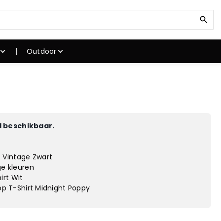
Z
o
e
k
Outdoor
n
a
a
ken
Klimuitrusting
r
kken
Klimschoenen
:
Klimtouwen
Klimgordels
 beschikbaar.
stokken
Karabiner
atten
Klimhelmen
 Vintage Zwart
gstoel
Winterjassen
ge kleuren
irt Wit
hop T-Shirt Midnight Poppy