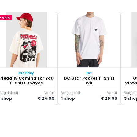
-44%
Iriedaily
DC
Iriedaily Coming For You
DC Star Pocket T-Shirt
O
T-Shirt Undyed
Wit
Vinta
ergelijk bij
Vanaf
Vergelijk bij
Vanaf
Vergelij
1 shop
€ 24,95
1 shop
€ 29,95
3 sho