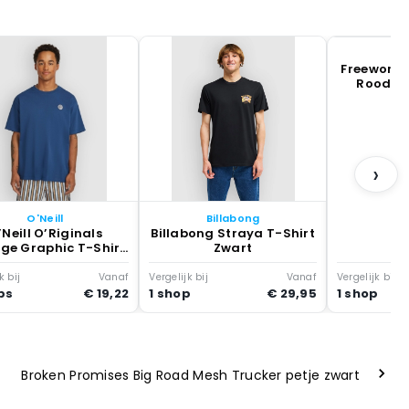
Fr
Freeworld 
Rood Zw
›
O'Neill
Billabong
’Neill O’Riginals
Billabong Straya T-Shirt
ge Graphic T-Shirt
Zwart
English Evening
k bij
Vanaf
Vergelijk bij
Vanaf
Vergelijk bij
ps
€ 19,22
1 shop
€ 29,95
1 shop
Broken Promises Big Road Mesh Trucker petje zwart