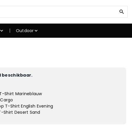
Z
o
e
k
Outdoor
n
a
a
ken
Klimuitrusting
r
kken
Klimschoenen
:
Klimtouwen
Klimgordels
 beschikbaar.
stokken
Karabiner
atten
Klimhelmen
T-Shirt Marineblauw
gstoel
Winterjassen
t Cargo
hop T-Shirt English Evening
T-Shirt Desert Sand