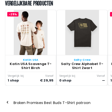
VERGELIJKBARE PRODUCTEN
-25%
Katin USA
Salty Crew
Katin USA Scavenge T-
Salty Crew Alphabet T-
Shirt Birch
Shirt Zwart
Vergelijk bij
Vanaf
Vergelijk bij
Vanaf
V
1 shop
€ 29,95
0 shop
—
Broken Promises Best Buds T-Shirt patroon