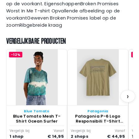
op de voorkant. EigenschappenBroken Promises
Worst In Me T-shirt Opvallende afbeelding op de
voorkantGeweven Broken Promises label op de
zoomRibgebreide kraag
VERGELIJKBARE PRODUCTEN
-12%
-1
V
›
Blue Tomato
Patagonia
Blue Tomato Mesh T-
Patagonia P-6 Logo
Shirt Ocean Surfer
Responsibili T-Shirt
Groen
Vergelijk bij
Vanaf
Vergelijk bij
Vanaf
Verg
1 shop
€ 14,95
2 shops
€ 44,95
1 s