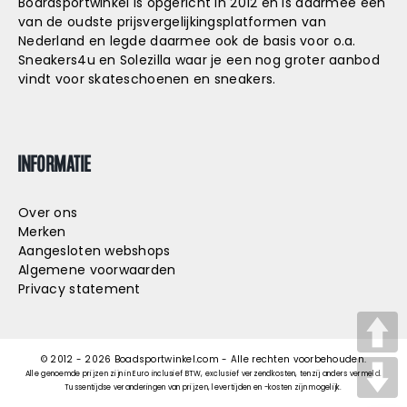
Boardsportwinkel is opgericht in 2012 en is daarmee één
van de oudste prijsvergelijkingsplatformen van
Nederland en legde daarmee ook de basis voor o.a.
Sneakers4u
en
Solezilla
waar je een nog groter aanbod
vindt voor skateschoenen en sneakers.
INFORMATIE
Over ons
Merken
Aangesloten webshops
Algemene voorwaarden
Privacy statement
© 2012 -
2026
Boadsportwinkel.com - Alle rechten voorbehouden.
Alle genoemde prijzen zijn in Euro inclusief BTW, exclusief verzendkosten, tenzij anders vermeld.
Tussentijdse veranderingen van prijzen, levertijden en -kosten zijn mogelijk.