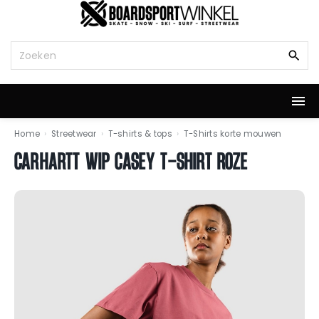
G
a
n
Z
a
o
a
e
r
k
d
n
e
a
i
a
Home
›
Streetwear
›
T-shirts & tops
›
T-Shirts korte mouwen
n
r
CARHARTT WIP CASEY T-SHIRT ROZE
h
:
o
u
d