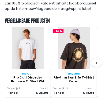
van 100% biologisch katoenCarhartt logoborduursel
op de linkermouwRibgebreide kraagGeprint label
VERGELIJKBARE PRODUCTEN
-53%
M
›
Rip Curl
Rhythm
Rip Curl Disorder
Rhythm Sun Life T-Shirt
Balance T-Shirt Wit
Zwart
Vergelijk bij
Vanaf
Vergelijk bij
Vanaf
Verg
1 shop
€ 25,95
1 shop
€ 18,95
1 s