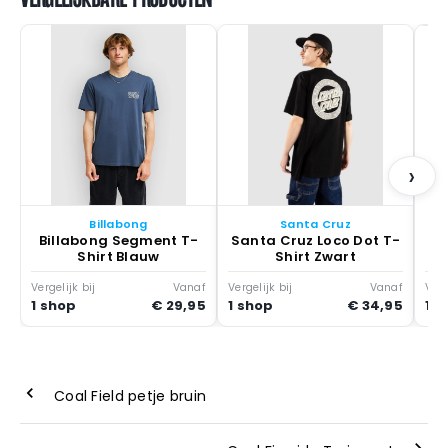
Bl
›
Billabong
Santa Cruz
Billabong Segment T-
Santa Cruz Loco Dot T-
Shirt Blauw
Shirt Zwart
Vergelijk bij
Vanaf
Vergelijk bij
Vanaf
Verg
1 shop
€ 29,95
1 shop
€ 34,95
1 s
Coal Field petje bruin