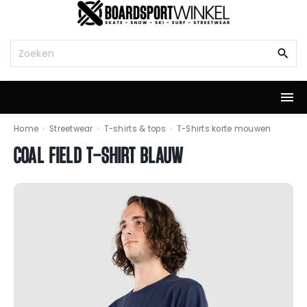
G
a
n
Z
a
o
a
e
r
k
d
n
e
a
i
a
Home
›
Streetwear
›
T-shirts & tops
›
T-Shirts korte mouwen
n
r
COAL FIELD T-SHIRT BLAUW
h
:
o
u
d