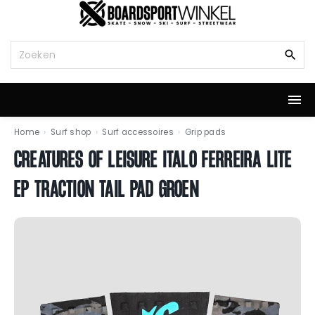
G
a
n
Z
a
o
a
e
r
k
d
n
e
a
i
a
Home
›
Surf shop
›
Surf accessoires
›
Grip pads
n
r
CREATURES OF LEISURE ITALO FERREIRA LITE
h
:
o
EP TRACTION TAIL PAD GROEN
u
d