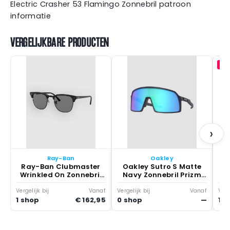
Electric Crasher 53 Flamingo Zonnebril patroon
informatie
VERGELIJKBARE PRODUCTEN
-4
Dr
T
›
Ray-Ban
Oakley
Ray-Ban Clubmaster
Oakley Sutro S Matte
Wrinkled On Zonnebril
Navy Zonnebril Prizm
Grijs
Sapphire
Vergelijk bij
Vanaf
Vergelijk bij
Vanaf
Verg
1 shop
€ 162,95
0 shop
—
1 s