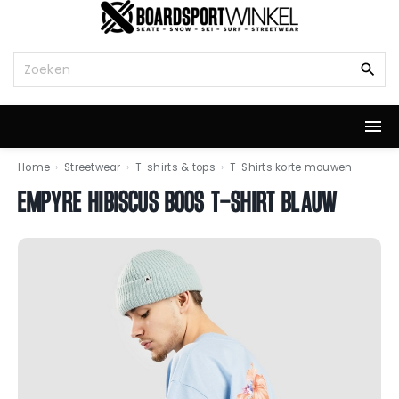
G
a
n
Z
a
o
a
e
r
k
d
n
e
a
i
a
Home
›
Streetwear
›
T-shirts & tops
›
T-Shirts korte mouwen
n
r
EMPYRE HIBISCUS BOOS T-SHIRT BLAUW
h
:
o
u
d