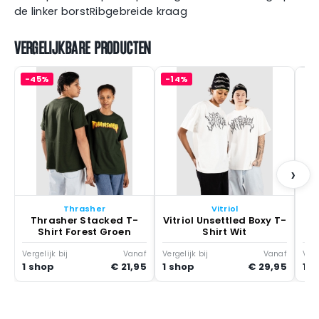
de linker borstRibgebreide kraag
VERGELIJKBARE PRODUCTEN
-45%
-14%
Ir
›
Thrasher
Vitriol
Thrasher Stacked T-
Vitriol Unsettled Boxy T-
Shirt Forest Groen
Shirt Wit
Vergelijk bij
Vanaf
Vergelijk bij
Vanaf
Verg
1 shop
€ 21,95
1 shop
€ 29,95
1 s