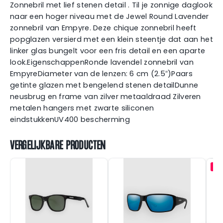
Zonnebril met lief stenen detail . Til je zonnige daglook
naar een hoger niveau met de Jewel Round Lavender
zonnebril van Empyre. Deze chique zonnebril heeft
popglazen versierd met een klein steentje dat aan het
linker glas bungelt voor een fris detail en een aparte
look.EigenschappenRonde lavendel zonnebril van
EmpyreDiameter van de lenzen: 6 cm (2.5″)Paars
getinte glazen met bengelend stenen detailDunne
neusbrug en frame van zilver metaaldraad Zilveren
metalen hangers met zwarte siliconen
eindstukkenUV400 bescherming
VERGELIJKBARE PRODUCTEN
-1
Z