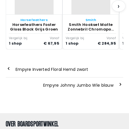
›
Horsefeathers
Smith
Horsefeathers Foster
Smith Hookset Matte
Gloss Black Grijs Groen
Zonnebril Chromapop
Glass Pol Blu M
Vergelijk bij
Vanaf
Vergelijk bij
Vanaf
Verg
1 shop
€ 67,95
1 shop
€ 284,95
1 s
Empyre Inverted Floral Hemd zwart
Empyre Johnny Jumbo Wle blauw
OVER BOARDSPORTWINKEL