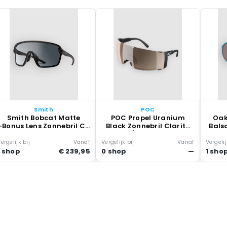
Smith
POC
Smith Bobcat Matte
POC Propel Uranium
Oak
+Bonus Lens Zonnebril Cp
Black Zonnebril Clarity
Bals
Phtchrmc Clear To Gry
Trl /prty Sny Slv
ergelijk bij
Vanaf
Vergelijk bij
Vanaf
Vergelij
1 shop
€ 239,95
0 shop
—
1 sho