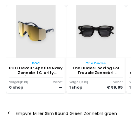
POC
The Dudes
POC Devour Apatite Navy
The Dudes Looking For
Zonnebril Clarity
Trouble Zonnebril
Rd/prtly Sny Gld
Zonnebril Zwart
Vergelijk bij
Vanaf
Vergelijk bij
Vanaf
V
0 shop
—
1 shop
€ 89,95
Empyre Miller Slim Round Green Zonnebril groen