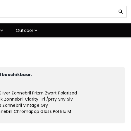
Z
o
e
k
Outdoor
n
a
a
ken
Klimuitrusting
r
kken
Klimschoenen
:
Klimtouwen
Klimgordels
 beschikbaar.
stokken
Karabiner
atten
Klimhelmen
ilver Zonnebril Prizm Zwart Polarized
gstoel
Winterjassen
Zonnebril Clarity Trl /prty Sny Slv
s Zonnebril Vintage Gry
nnebril Chromapop Glass Pol Blu M