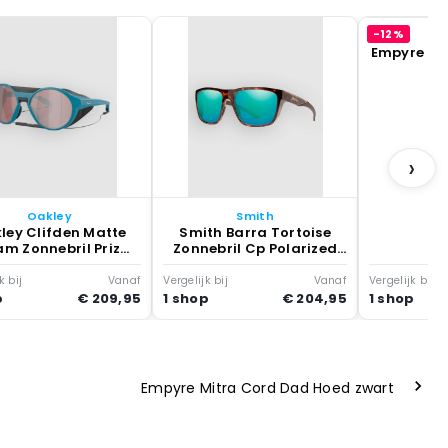
-12%
E
Empyre Sa
Z
›
Oakley
Smith
ley Clifden Matte
Smith Barra Tortoise
am Zonnebril Prizm
Zonnebril Cp Polarized
Snow Zwart
Bron Mirror
k bij
Vanaf
Vergelijk bij
Vanaf
Vergelijk bij
p
€ 209,95
1 shop
€ 204,95
1 shop
Empyre Mitra Cord Dad Hoed zwart