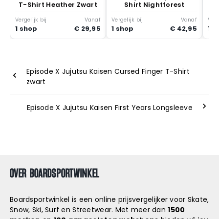
T-Shirt Heather Zwart
Shirt Nightforest
Vergelijk bij
Vanaf
Vergelijk bij
Vanaf
Verg
1 shop
€ 29,95
1 shop
€ 42,95
1 s
Episode X Jujutsu Kaisen Cursed Finger T-Shirt
zwart
Episode X Jujutsu Kaisen First Years Longsleeve
OVER BOARDSPORTWINKEL
Boardsportwinkel is een online prijsvergelijker voor Skate,
Snow, Ski, Surf en Streetwear. Met meer dan
1500