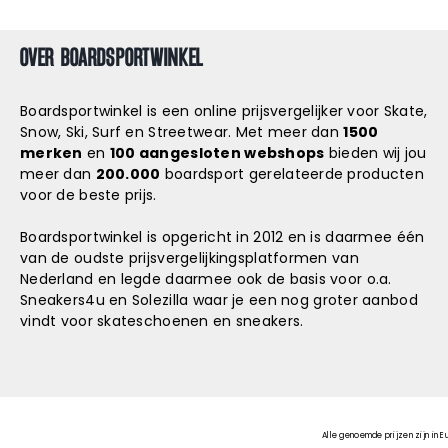
OVER BOARDSPORTWINKEL
Boardsportwinkel is een online prijsvergelijker voor Skate,
Snow, Ski, Surf en Streetwear. Met meer dan
1500
merken
en
100 aangesloten webshops
bieden wij jou
meer dan
200.000
boardsport gerelateerde producten
voor de beste prijs.
Boardsportwinkel is opgericht in 2012 en is daarmee één
van de oudste prijsvergelijkingsplatformen van
Nederland en legde daarmee ook de basis voor o.a.
Sneakers4u
en
Solezilla
waar je een nog groter aanbod
vindt voor skateschoenen en sneakers.
Alle genoemde prijzen zijn in E