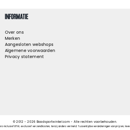
INFORMATIE
Over ons
Merken
Aangesloten webshops
Algemene voorwaarden
Privacy statement
© 2012 -
2026
Boadsportwinkel.com - Alle rechten voorbehouden.
uro inclusief BTW, exclusief verzendkosten, tenzij anders vermeld. Tussentijdse veranderingen van prijzen, lever