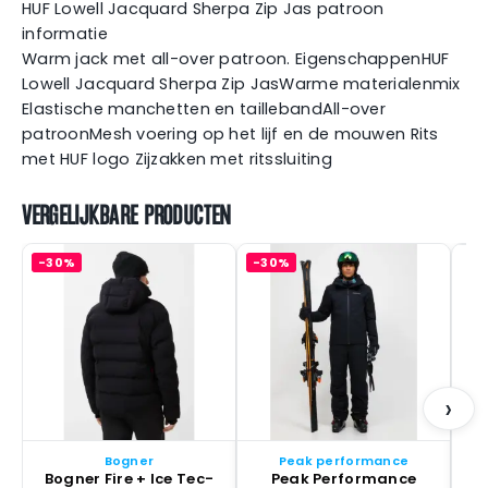
HUF Lowell Jacquard Sherpa Zip Jas patroon
informatie
Warm jack met all-over patroon. EigenschappenHUF
Lowell Jacquard Sherpa Zip JasWarme materialenmix
Elastische manchetten en taillebandAll-over
patroonMesh voering op het lijf en de mouwen Rits
met HUF logo Zijzakken met ritssluiting
VERGELIJKBARE PRODUCTEN
-30%
-30%
P
›
Bogner
Peak performance
Bogner Fire + Ice Tec-
Peak Performance