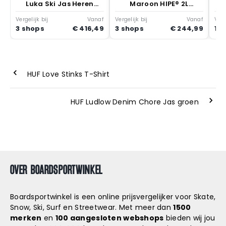
Luka Ski Jas Heren
Maroon HIPE® 2L
Zwart
Insulated Shell Jacket
Heren Wintersport
Vergelijk bij
Vanaf
Vergelijk bij
Vanaf
Verg
Zwart
3 shops
€ 416,49
3 shops
€ 244,99
1 s
HUF Love Stinks T-Shirt
HUF Ludlow Denim Chore Jas groen
OVER BOARDSPORTWINKEL
Boardsportwinkel is een online prijsvergelijker voor Skate,
Snow, Ski, Surf en Streetwear. Met meer dan
1500
merken
en
100 aangesloten webshops
bieden wij jou