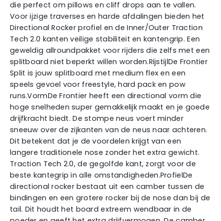
die perfect om pillows en cliff drops aan te vallen.
Voor ijzige traverses en harde afdalingen bieden het
Directional Rocker profiel en de Inner/Outer Traction
Tech 2.0 kanten veilige stabiliteit en kantengrip. Een
geweldig allroundpakket voor rijders die zelfs met een
splitboard niet beperkt willen worden.RijstijlDe Frontier
Split is jouw splitboard met medium flex en een
speels gevoel voor freestyle, hard pack en pow
runs.VormDe Frontier heeft een directional vorm die
hoge snelheden super gemakkelijk maakt en je goede
drijfkracht biedt. De stompe neus voert minder
sneeuw over de zijkanten van de neus naar achteren.
Dit betekent dat je de voordelen krijgt van een
langere traditionele nose zonder het extra gewicht.
Traction Tech 2.0, de gegolfde kant, zorgt voor de
beste kantegrip in alle omstandigheden.ProfielDe
directional rocker bestaat uit een camber tussen de
bindingen en een grotere rocker bij de nose dan bij de
tail. Dit houdt het board extreem wendbaar in de
poeder en geeft het extra drijfvermogen. De camber