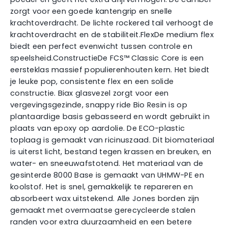
zorgt voor een goede kantengrip en snelle
krachtoverdracht. De lichte rockered tail verhoogt de
krachtoverdracht en de stabiliteit.FlexDe medium flex
biedt een perfect evenwicht tussen controle en
speelsheid.ConstructieDe FCS™ Classic Core is een
eersteklas massief populierenhouten kern. Het biedt
je leuke pop, consistente flex en een solide
constructie. Biax glasvezel zorgt voor een
vergevingsgezinde, snappy ride Bio Resin is op
plantaardige basis gebasseerd en wordt gebruikt in
plaats van epoxy op aardolie. De ECO-plastic
toplaag is gemaakt van ricinuszaad. Dit biomateriaal
is uiterst licht, bestand tegen krassen en breuken, en
water- en sneeuwafstotend. Het materiaal van de
gesinterde 8000 Base is gemaakt van UHMW-PE en
koolstof. Het is snel, gemakkelijk te repareren en
absorbeert wax uitstekend. Alle Jones borden zijn
gemaakt met overmaatse gerecycleerde stalen
randen voor extra duurzaamheid en een betere