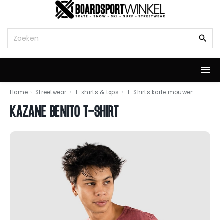
G
a
n
Z
a
o
a
e
r
k
d
n
e
a
i
a
Home
›
Streetwear
›
T-shirts & tops
›
T-Shirts korte mouwen
n
r
KAZANE BENITO T-SHIRT
h
:
o
u
d