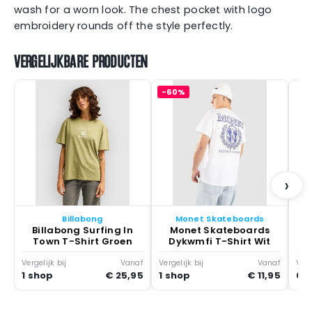
wash for a worn look. The chest pocket with logo
embroidery rounds off the style perfectly.
VERGELIJKBARE PRODUCTEN
-60%
L
›
Billabong
Monet Skateboards
Billabong Surfing In
Monet Skateboards
Town T-Shirt Groen
Dykwmfi T-Shirt Wit
Vergelijk bij
Vanaf
Vergelijk bij
Vanaf
Verg
1 shop
€ 25,95
1 shop
€ 11,95
0 