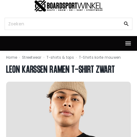
G
a
n
Z
a
o
a
e
r
k
d
n
e
a
i
a
Home
›
Streetwear
›
T-shirts & tops
›
T-Shirts korte mouwen
n
r
LEON KARSSEN RAMEN T-SHIRT ZWART
h
:
o
u
d