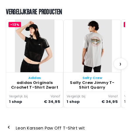
VERGELIJKBARE PRODUCTEN
-13%
-3
To
c
›
Adidas
Salty Crew
adidas Originals
Salty Crew Jimmy T-
Crochet T-Shirt Zwart
Shirt Quarry
Vergelijk bij
Vanaf
Vergelijk bij
Vanaf
Verg
1 shop
€ 34,95
1 shop
€ 34,95
1 s
Leon Karssen Paw Off T-Shirt wit