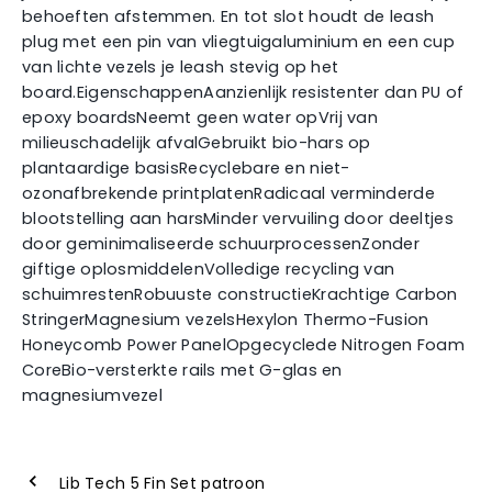
behoeften afstemmen. En tot slot houdt de leash
plug met een pin van vliegtuigaluminium en een cup
van lichte vezels je leash stevig op het
board.EigenschappenAanzienlijk resistenter dan PU of
epoxy boardsNeemt geen water opVrij van
milieuschadelijk afvalGebruikt bio-hars op
plantaardige basisRecyclebare en niet-
ozonafbrekende printplatenRadicaal verminderde
blootstelling aan harsMinder vervuiling door deeltjes
door geminimaliseerde schuurprocessenZonder
giftige oplosmiddelenVolledige recycling van
schuimrestenRobuuste constructieKrachtige Carbon
StringerMagnesium vezelsHexylon Thermo-Fusion
Honeycomb Power PanelOpgecyclede Nitrogen Foam
CoreBio-versterkte rails met G-glas en
magnesiumvezel
Lib Tech 5 Fin Set patroon