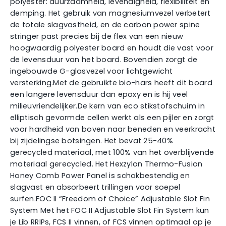
polyester: duurzaamheid, levendigheid, flexibiliteit en
demping. Het gebruik van magnesiumvezel verbetert
de totale slagvastheid, en de carbon power spine
stringer past precies bij de flex van een nieuw
hoogwaardig polyester board en houdt die vast voor
de levensduur van het board. Bovendien zorgt de
ingebouwde G-glasvezel voor lichtgewicht
versterking.Met de gebruikte bio-hars heeft dit board
een langere levensduur dan epoxy en is hij veel
milieuvriendelijker.De kern van eco stikstofschuim in
elliptisch gevormde cellen werkt als een pijler en zorgt
voor hardheid van boven naar beneden en veerkracht
bij zijdelingse botsingen. Het bevat 25-40%
gerecycled materiaal, met 100% van het overblijvende
materiaal gerecycled. Het Hexzylon Thermo-Fusion
Honey Comb Power Panel is schokbestendig en
slagvast en absorbeert trillingen voor soepel
surfen.FOC II “Freedom of Choice” Adjustable Slot Fin
System Met het FOC II Adjustable Slot Fin System kun
je Lib RRIPs, FCS II vinnen, of FCS vinnen optimaal op je