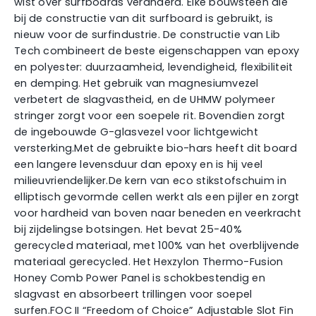
wist over surfboards veranderd. Elke bouwsteen die
bij de constructie van dit surfboard is gebruikt, is
nieuw voor de surfindustrie. De constructie van Lib
Tech combineert de beste eigenschappen van epoxy
en polyester: duurzaamheid, levendigheid, flexibiliteit
en demping. Het gebruik van magnesiumvezel
verbetert de slagvastheid, en de UHMW polymeer
stringer zorgt voor een soepele rit. Bovendien zorgt
de ingebouwde G-glasvezel voor lichtgewicht
versterking.Met de gebruikte bio-hars heeft dit board
een langere levensduur dan epoxy en is hij veel
milieuvriendelijker.De kern van eco stikstofschuim in
elliptisch gevormde cellen werkt als een pijler en zorgt
voor hardheid van boven naar beneden en veerkracht
bij zijdelingse botsingen. Het bevat 25-40%
gerecycled materiaal, met 100% van het overblijvende
materiaal gerecycled. Het Hexzylon Thermo-Fusion
Honey Comb Power Panel is schokbestendig en
slagvast en absorbeert trillingen voor soepel
surfen.FOC II “Freedom of Choice” Adjustable Slot Fin