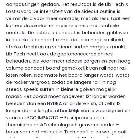
aanpassingen gedaan. Het resultaat is de Lib Tech X
Lost Gydra!De intensiteit van de sidecut outline is
verminderd voor meer controle, met als resultaat een
kortere draaicirkel en meer snelheid met stabiele
controle. De dubbele concaaf is behouden gebleven
in de enkele concaaf romp, dat een hoge snelheid,
strakke bochten en verticaal surfen mogelijk maakt.
Lib Tech heeft ook de geprononceerde chines
behouden, die voor meer release zorgen en een hoog
volume concaaf board gemakkelijk van rail naar rail
laten rollen. Naarmate het board langer wordt, wordt
de rocker vergroot, zodat de langere raillijn nog
steeds speels surfen in kleinere golven mogelijk
maakt. Het board moet ongeveer 12″ langer worden
bereden dan een HYDRA of andere Fish, of zelfs 12″
langer dan je lengte, afhankelijk van je vaardigheid en
voorkeur.ECO IMPACTO – Fusieproces onder
thermische drukTechnologisch geavanceerder –
beter voor het milieu: Lib Tech heeft alles wat je ooit