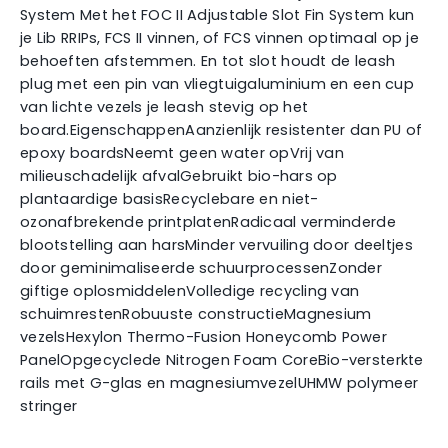
System Met het FOC II Adjustable Slot Fin System kun
je Lib RRIPs, FCS II vinnen, of FCS vinnen optimaal op je
behoeften afstemmen. En tot slot houdt de leash
plug met een pin van vliegtuigaluminium en een cup
van lichte vezels je leash stevig op het
board.EigenschappenAanzienlijk resistenter dan PU of
epoxy boardsNeemt geen water opVrij van
milieuschadelijk afvalGebruikt bio-hars op
plantaardige basisRecyclebare en niet-
ozonafbrekende printplatenRadicaal verminderde
blootstelling aan harsMinder vervuiling door deeltjes
door geminimaliseerde schuurprocessenZonder
giftige oplosmiddelenVolledige recycling van
schuimrestenRobuuste constructieMagnesium
vezelsHexylon Thermo-Fusion Honeycomb Power
PanelOpgecyclede Nitrogen Foam CoreBio-versterkte
rails met G-glas en magnesiumvezelUHMW polymeer
stringer