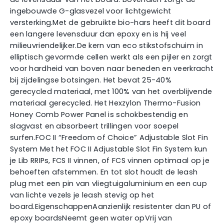
ingebouwde G-glasvezel voor lichtgewicht
versterking.Met de gebruikte bio-hars heeft dit board
een langere levensduur dan epoxy en is hij veel
milieuvriendelijker.De kern van eco stikstofschuim in
elliptisch gevormde cellen werkt als een pijler en zorgt
voor hardheid van boven naar beneden en veerkracht
bij zijdelingse botsingen. Het bevat 25-40%
gerecycled materiaal, met 100% van het overblijvende
materiaal gerecycled. Het Hexzylon Thermo-Fusion
Honey Comb Power Panel is schokbestendig en
slagvast en absorbeert trillingen voor soepel
surfen.FOC II “Freedom of Choice” Adjustable Slot Fin
System Met het FOC II Adjustable Slot Fin System kun
je Lib RRIPs, FCS II vinnen, of FCS vinnen optimaal op je
behoeften afstemmen. En tot slot houdt de leash
plug met een pin van vliegtuigaluminium en een cup
van lichte vezels je leash stevig op het
board.EigenschappenAanzienlijk resistenter dan PU of
epoxy boardsNeemt geen water opVrij van