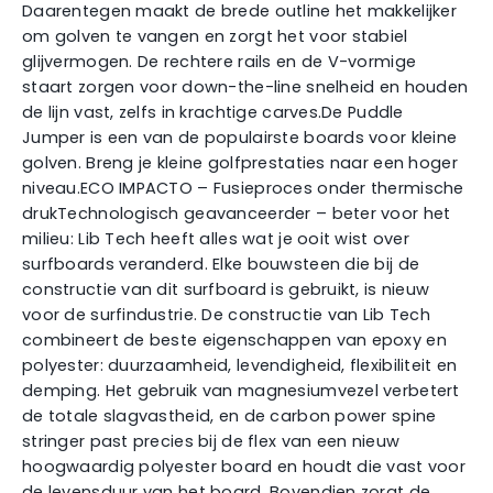
Daarentegen maakt de brede outline het makkelijker
om golven te vangen en zorgt het voor stabiel
glijvermogen. De rechtere rails en de V-vormige
staart zorgen voor down-the-line snelheid en houden
de lijn vast, zelfs in krachtige carves.De Puddle
Jumper is een van de populairste boards voor kleine
golven. Breng je kleine golfprestaties naar een hoger
niveau.ECO IMPACTO – Fusieproces onder thermische
drukTechnologisch geavanceerder – beter voor het
milieu: Lib Tech heeft alles wat je ooit wist over
surfboards veranderd. Elke bouwsteen die bij de
constructie van dit surfboard is gebruikt, is nieuw
voor de surfindustrie. De constructie van Lib Tech
combineert de beste eigenschappen van epoxy en
polyester: duurzaamheid, levendigheid, flexibiliteit en
demping. Het gebruik van magnesiumvezel verbetert
de totale slagvastheid, en de carbon power spine
stringer past precies bij de flex van een nieuw
hoogwaardig polyester board en houdt die vast voor
de levensduur van het board. Bovendien zorgt de