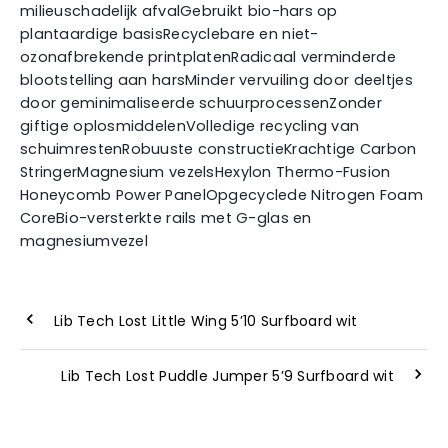
milieuschadelijk afvalGebruikt bio-hars op
plantaardige basisRecyclebare en niet-
ozonafbrekende printplatenRadicaal verminderde
blootstelling aan harsMinder vervuiling door deeltjes
door geminimaliseerde schuurprocessenZonder
giftige oplosmiddelenVolledige recycling van
schuimrestenRobuuste constructieKrachtige Carbon
StringerMagnesium vezelsHexylon Thermo-Fusion
Honeycomb Power PanelOpgecyclede Nitrogen Foam
CoreBio-versterkte rails met G-glas en
magnesiumvezel
Lib Tech Lost Little Wing 5’10 Surfboard wit
Lib Tech Lost Puddle Jumper 5’9 Surfboard wit